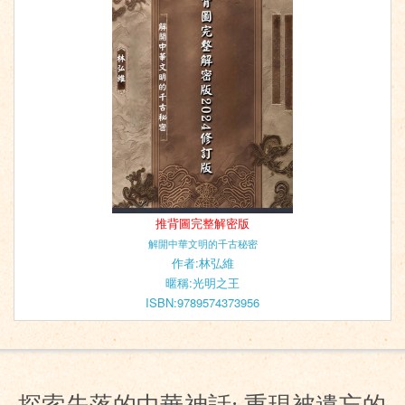
推背圖完整解密版
解開中華文明的千古秘密
作者:林弘維
暱稱:光明之王
ISBN:9789574373956