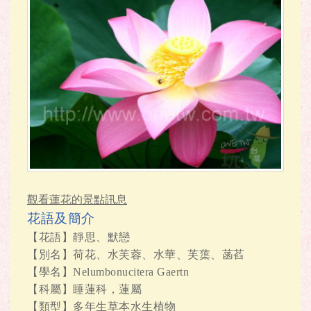
觀看蓮花的景點訊息
花語及簡介
【花語】靜思、默戀
【別名】荷花、水芙蓉、水華、芙蕖、菡萏
【學名】Nelumbonucitera Gaertn
【科屬】睡蓮科，蓮屬
【類型】多年生草本水生植物