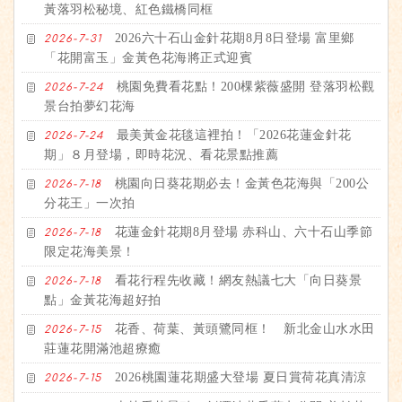
黃落羽松秘境、紅色鐵橋同框
2026六十石山金針花期8月8日登場 富里鄉
2026-7-31
「花開富玉」金黃色花海將正式迎賓
桃園免費看花點！200棵紫薇盛開 登落羽松觀
2026-7-24
景台拍夢幻花海
最美黃金花毯這裡拍！「2026花蓮金針花
2026-7-24
期」８月登場，即時花況、看花景點推薦
桃園向日葵花期必去！金黃色花海與「200公
2026-7-18
分花王」一次拍
花蓮金針花期8月登場 赤科山、六十石山季節
2026-7-18
限定花海美景！
看花行程先收藏！網友熱議七大「向日葵景
2026-7-18
點」金黃花海超好拍
花香、荷葉、黃頭鷺同框！ 新北金山水水田
2026-7-15
莊蓮花開滿池超療癒
2026桃園蓮花期盛大登場 夏日賞荷花真清涼
2026-7-15