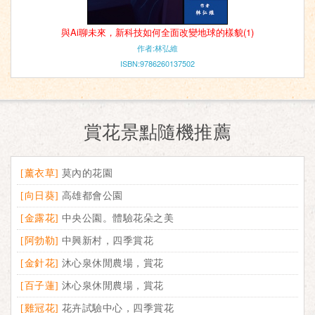
與Ai聊未來，新科技如何全面改變地球的樣貌(1)
作者:林弘維
ISBN:9786260137502
賞花景點隨機推薦
[薰衣草]
莫內的花園
[向日葵]
高雄都會公園
[金露花]
中央公園。體驗花朵之美
[阿勃勒]
中興新村，四季賞花
[金針花]
沐心泉休閒農場，賞花
[百子蓮]
沐心泉休閒農場，賞花
[雞冠花]
花卉試驗中心，四季賞花