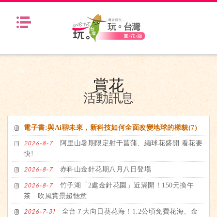
Menu
賞花
活動訊息
電子書:與Ai聊未來，新科技如何全面改變地球的樣貌(7)
阿里山暑期限定射干菖蒲、繡球花盛開 看花要
2026-8-7
快!
赤科山金針花期八月八日登場
2026-8-7
竹子湖「2處金針花園」近滿開！150元換午
2026-8-7
茶 吹風賞景超愜意
全台７大向日葵花海！1.2公頃免費花海、金
2026-7-31