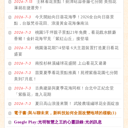
士林看花景點！劍潭站蒜香藤七分開 美拍花
2026-7-15
瀑就在捷運旁！
今天開始向日葵花海季！2026全台向日葵景
2026-7-3
點，台版梵谷花田、浪漫黃金花海像南法
桃園5千坪親子景點21年免費，看花戲水餵麝
2026-7-3
香豬！金針花海罕見「紫紅山丘」接登場
桃園蓮花期7/4登場 6大主題裝置打造夏日看花
2026-7-3
盛宴
南投杉林溪繡球花盛開 上山看花又避暑
2026-7-3
苗栗夏季看花景點推薦！苑裡紫薇花園七分開
2026-7-3
美到7月底！
古典建築與夏季花海同框！台北中正紀念堂
2026-7-3
「紫薇花」進入花期
夏日高山浪漫來襲！ 武陵農場繡球花全面綻放
2026-7-3
電子書:與Ai聊未來，新科技如何全面改變地球的樣貌(1)
Google Play:光明智慧之王的心靈語錄:光的訊息