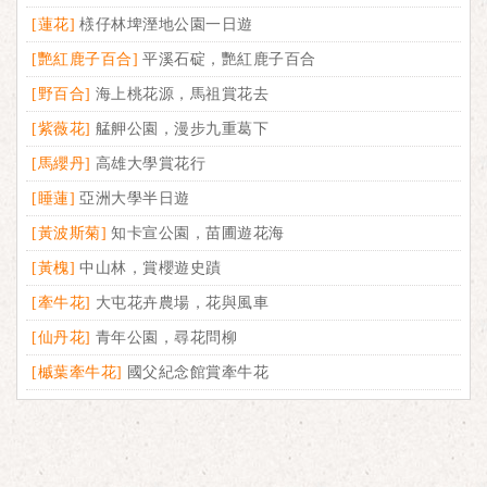
[蓮花]
檨仔林埤溼地公園一日遊
[艷紅鹿子百合]
平溪石碇，艷紅鹿子百合
[野百合]
海上桃花源，馬祖賞花去
[紫薇花]
艋舺公園，漫步九重葛下
[馬纓丹]
高雄大學賞花行
[睡蓮]
亞洲大學半日遊
[黃波斯菊]
知卡宣公園，苗圃遊花海
[黃槐]
中山林，賞櫻遊史蹟
[牽牛花]
大屯花卉農場，花與風車
[仙丹花]
青年公園，尋花問柳
[槭葉牽牛花]
國父紀念館賞牽牛花