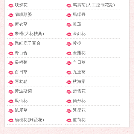
蛺蝶花
萬壽菊(人工控制花期)
蘭嶼蘋婆
馬纓丹
薰衣草
睡蓮
朱槿(大花扶桑)
金針花
艷紅鹿子百合
黃槐
野百合
金露花
長柄菊
向日葵
百日草
九重葛
阿勃勒
秋海棠
黃波斯菊
藍雪花
鳳仙花
仙丹花
鼠尾草
繁星花
緬梔花(雞蛋花)
薑荷花