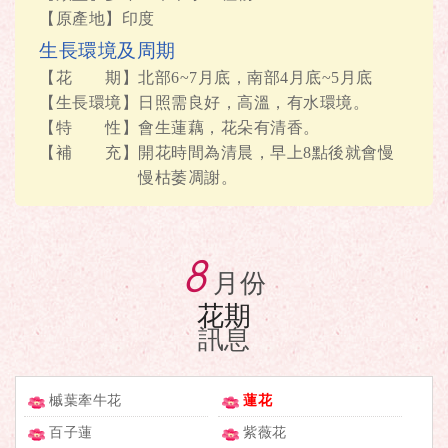
【原產地】印度
生長環境及周期
【花 期】北部6~7月底，南部4月底~5月底
【生長環境】日照需良好，高溫，有水環境。
【特 性】會生蓮藕，花朵有清香。
【補 充】開花時間為清晨，早上8點後就會慢
慢枯萎凋謝。
8
月份
花期
訊息
槭葉牽牛花
蓮花
百子蓮
紫薇花