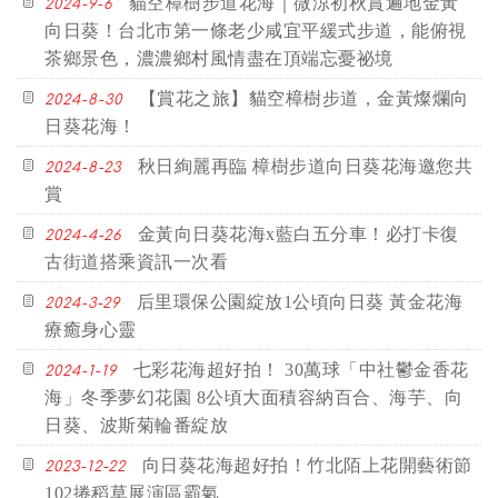
貓空樟樹步道花海｜微涼初秋賞遍地金黃
2024-9-6
向日葵！台北市第一條老少咸宜平緩式步道，能俯視
茶鄉景色，濃濃鄉村風情盡在頂端忘憂祕境
【賞花之旅】貓空樟樹步道，金黃燦爛向
2024-8-30
日葵花海！
秋日絢麗再臨 樟樹步道向日葵花海邀您共
2024-8-23
賞
金黃向日葵花海x藍白五分車！必打卡復
2024-4-26
古街道搭乘資訊一次看
后里環保公園綻放1公頃向日葵 黃金花海
2024-3-29
療癒身心靈
七彩花海超好拍！ 30萬球「中社鬱金香花
2024-1-19
海」冬季夢幻花園 8公頃大面積容納百合、海芋、向
日葵、波斯菊輪番綻放
向日葵花海超好拍！竹北陌上花開藝術節
2023-12-22
102捲稻草展演區霸氣