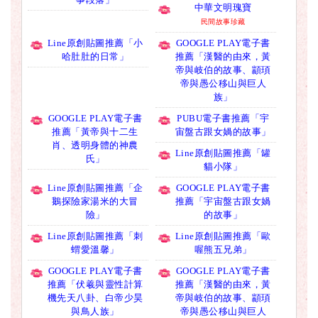
中華文明瑰寶
民間故事珍藏
Line原創貼圖推薦「小
GOOGLE PLAY電子書
哈肚肚的日常」
推薦「漢醫的由來，黃
帝與岐伯的故事、顓頊
帝與愚公移山與巨人
族」
GOOGLE PLAY電子書
PUBU電子書推薦「宇
推薦「黃帝與十二生
宙盤古跟女媧的故事」
肖、透明身體的神農
Line原創貼圖推薦「罐
氏」
貓小隊」
Line原創貼圖推薦「企
GOOGLE PLAY電子書
鵝探險家湯米的大冒
推薦「宇宙盤古跟女媧
險」
的故事」
Line原創貼圖推薦「刺
Line原創貼圖推薦「歐
蝟愛溫馨」
喔熊五兄弟」
GOOGLE PLAY電子書
GOOGLE PLAY電子書
推薦「伏羲與靈性計算
推薦「漢醫的由來，黃
機先天八卦、白帝少昊
帝與岐伯的故事、顓頊
與鳥人族」
帝與愚公移山與巨人