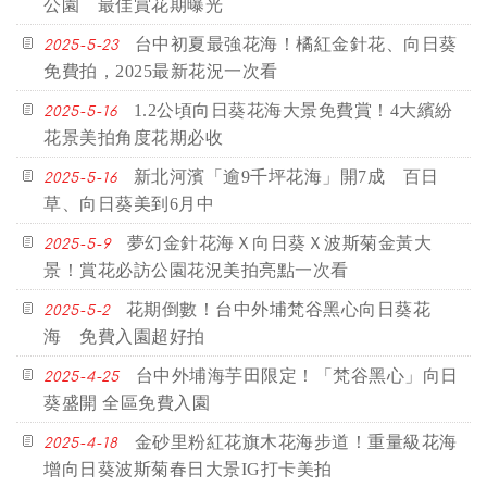
公園 最佳賞花期曝光
台中初夏最強花海！橘紅金針花、向日葵
2025-5-23
免費拍，2025最新花況一次看
1.2公頃向日葵花海大景免費賞！4大繽紛
2025-5-16
花景美拍角度花期必收
新北河濱「逾9千坪花海」開7成 百日
2025-5-16
草、向日葵美到6月中
夢幻金針花海Ｘ向日葵Ｘ波斯菊金黃大
2025-5-9
景！賞花必訪公園花況美拍亮點一次看
花期倒數！台中外埔梵谷黑心向日葵花
2025-5-2
海 免費入園超好拍
台中外埔海芋田限定！「梵谷黑心」向日
2025-4-25
葵盛開 全區免費入園
金砂里粉紅花旗木花海步道！重量級花海
2025-4-18
增向日葵波斯菊春日大景IG打卡美拍