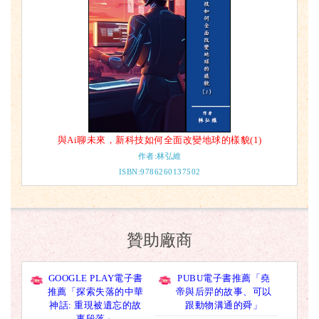
與Ai聊未來，新科技如何全面改變地球的樣貌(1)
作者:林弘維
ISBN:9786260137502
贊助廠商
GOOGLE PLAY電子書
PUBU電子書推薦「堯
推薦「探索失落的中華
帝與后羿的故事、可以
神話: 重現被遺忘的故
跟動物溝通的舜」
事段落」