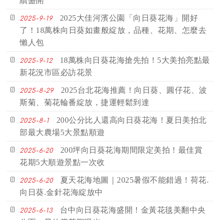
續盛開
2025大佳河濱公園「向日葵花海」開好
2025-9-19
了！18萬株向日葵如畫般綻放，品種、花期、怎麼去
懶人包
18萬株向日葵花海搶先拍！5大美拍亮點最
2025-9-12
新花況市區必訪花景
2025台北花海推薦！向日葵、圓仔花、波
2025-8-29
斯菊、菊花輪番綻放，捷運輕鬆到達
200公分比人還高向日葵花海！夏日美拍北
2025-8-1
部最大農場5大景點順遊
200坪向日葵花海期間限定美拍！最佳賞
2025-6-20
花期5大順遊景點一次收
夏天花海地圖｜2025暑假不能錯過！荷花.
2025-6-20
向日葵.金針花海綻放中
台中向日葵花海盛開！金黃花毯美翻中央
2025-6-13