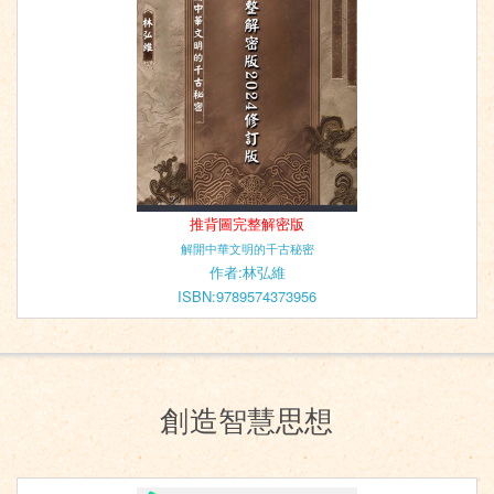
推背圖完整解密版
解開中華文明的千古秘密
作者:林弘維
ISBN:9789574373956
創造智慧思想