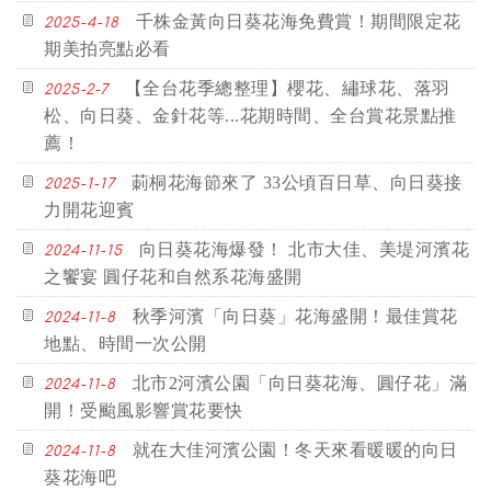
千株金黃向日葵花海免費賞！期間限定花
2025-4-18
期美拍亮點必看
【全台花季總整理】櫻花、繡球花、落羽
2025-2-7
松、向日葵、金針花等...花期時間、全台賞花景點推
薦！
莿桐花海節來了 33公頃百日草、向日葵接
2025-1-17
力開花迎賓
向日葵花海爆發！ 北市大佳、美堤河濱花
2024-11-15
之饗宴 圓仔花和自然系花海盛開
秋季河濱「向日葵」花海盛開！最佳賞花
2024-11-8
地點、時間一次公開
北市2河濱公園「向日葵花海、圓仔花」滿
2024-11-8
開！受颱風影響賞花要快
就在大佳河濱公園！冬天來看暖暖的向日
2024-11-8
葵花海吧