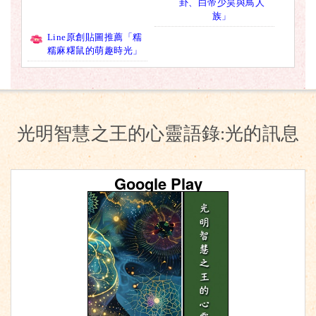
卦、白帝少昊與鳥人
族」
Line原創貼圖推薦「糯
糯麻糬鼠的萌趣時光」
光明智慧之王的心靈語錄:光的訊息
Google Play