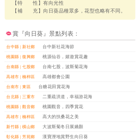
【特 性】有向光性
【補 充】向日葵品種眾多，花型也略有不同。
賞『向日葵』景點列表：
台中新社花海節
台中縣 | 新社鄉
桃源仙谷，嬉遊賞花趣
桃園縣 | 復興鄉
台南七股，波斯菊花海
台南縣 | 七股鄉
高雄都會公園
高雄市 | 楠梓區
台糖花田賞花海
台南市 | 東區
二重疏洪道，幸福游花海
台北縣 | 三重市
桃園觀音，四季賞花
桃園縣 | 觀音鄉
高大的扶桑花之美
高雄市 | 楠梓區
大波斯菊冬日展嬌顏
新竹縣 | 橫山鄉
漢寶溼地賞野生向日葵
彰化縣 | 芳苑鄉