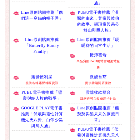
族」
Line原創貼圖推薦「偶
PUBU電子書推薦「漢
們這一窩貓的帽子秀」
醫的由來，黃帝與岐伯
的故事、顓頊帝與愚公
移山與巨人族」
Line原創貼圖推薦
Line原創貼圖推薦「暖
「Butterfly Bunny
暖獅的日常生活」
Family」
捷沛雲端
高品質的RWD網站雲端架站服
務
露營便利屋
微酸番茄
提供各地露營地區資訊
提供雲端開店服務
PUBU電子書推薦「嚳
雲端收款櫃台
帝與蛇人族的戰爭」
讓您也可以收信用卡付款
GOOGLE PLAY電子書
Line原創貼圖推薦「熊
推薦「伏羲與靈性計算
憨憨與熊呆呆的療癒日
機先天八卦、白帝少昊
常」
與鳥人族」
PUBU電子書推薦「伏
羲與靈性計算機先天八