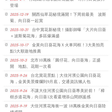
登場
關西仙草花秘境滿開！下周前最美 波斯
2025-12-19
菊、向日葵一起賞
台中賞花新秘境！攝影師曝「大片向日葵
2025-10-31
＋波斯菊花海」多區爆滿盛
金黃向日葵花海Ｘ火車同框！3大美拍亮
2025-10-17
點5大順遊地推薦
北市10萬株「圓仔花、向日葵海」正盛
2025-10-3
開 地點、花期一次看
台北賞花景點｜大佳河濱公園向日葵花
2025-9-26
海，金黃美景燦爛到9月底，交通資訊懶人包
不讓大佳河濱公園向日葵專美於前！「樟
2025-9-26
樹步道花海」向日葵1次看還增添山間靜謐感
大佳河濱花海衝一波 18萬株金黃向日葵陸
2025-9-19