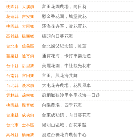
富田花園農場，向日葵
桃園縣 | 大溪鎮
鬱金香花園，城堡賞花
花蓮縣 | 吉安鄉
溪海花卉區，賞花買花
桃園縣 | 大園鄉
橋頭向日葵花海
高雄縣 | 橋頭鄉
台北國父紀念館，睡蓮
台北市 | 信義區
通霄花海，卡打車樂活遊
苗栗縣 | 通宵鎮
美麗花園，中社觀光花市
台中縣 | 后里鄉
官田。與花海共舞
台南縣 | 官田鄉
大屯花卉農場，花與風車
台北縣 | 淡水鎮
莿桐鄉孩沙里冬季花海一日遊
雲林縣 | 莿桐鄉
向陽農場，四季花海
桃園縣 | 觀音鄉
台東成功鎮，向日葵花海
台東縣 | 成功鎮
陽明山區域，百花爭豔
台北市 | 士林區
漫遊台糖花卉農藝中心
高雄縣 | 橋頭鄉