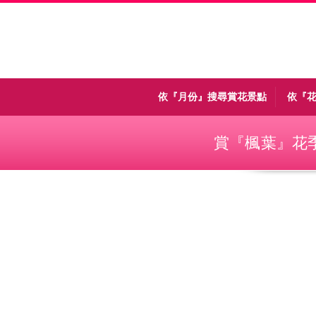
Menu
依『月份』搜尋賞花景點
依『
賞『楓葉』花