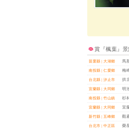
賞『楓葉』景
馬
苗栗縣 | 大湖鄉
梅
南投縣 | 仁愛鄉
拱
台北縣 | 汐止市
明
宜蘭縣 | 大同鄉
杉
南投縣 | 竹山鎮
宜
宜蘭縣 | 大同鄉
觀
新竹縣 | 五峰鄉
榮
台北市 | 中正區