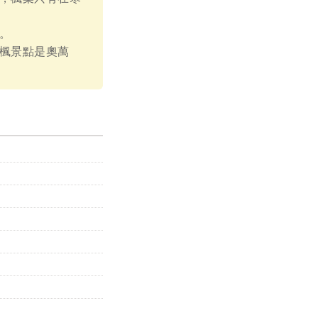
。
楓景點是奧萬