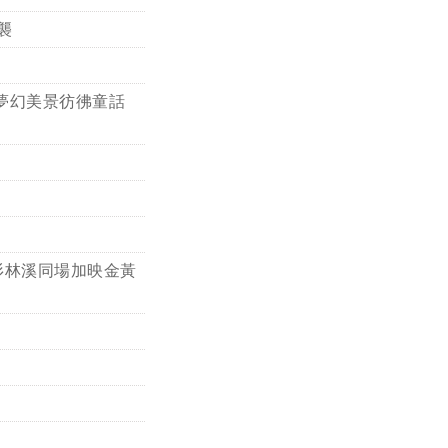
襲
夢幻美景彷彿童話
杉林溪同場加映金黃