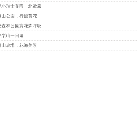
境小瑞士花園，北歐風
板山公園，行館賞花
安森林公園賞花森呼吸
中梨山一日遊
壽山農場，花海美景