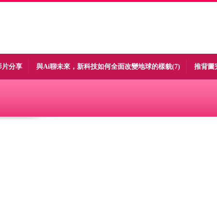
影片分享
與Ai聊未來，新科技如何全面改變地球的樣貌(7)
推背圖