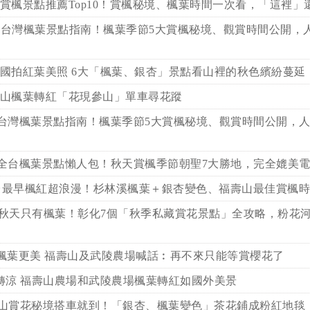
賞楓景點推薦Top10！賞楓秘境、楓葉時間一次看，「這裡」
24台灣楓葉景點指南！楓葉季節5大賞楓秘境、觀賞時間公開，
國拍紅葉美照 6大「楓葉、銀杏」景點看山裡的秋色繽紛蔓延
山楓葉轉紅「花現參山」單車尋花蹤
24台灣楓葉景點指南！楓葉季節5大賞楓秘境、觀賞時間公開，
24全台楓葉景點懶人包！秋天賞楓季節朝聖7大勝地，完全媲美
台最早楓紅超浪漫！杉林溪楓葉＋銀杏變色、福壽山最佳賞楓時
秋天只有楓葉！彰化7個「秋季私藏賞花景點」全攻略，粉花
楓葉更美 福壽山及武陵農場喊話︰再不來只能等賞櫻花了
轉涼 福壽山農場和武陵農場楓葉轉紅如國外美景
山賞花秘境搭車就到！「銀杏、楓葉變色」茶花鋪成粉紅地毯