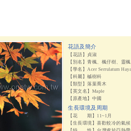
花語及簡介
【花語】貞淑
【別名】青楓、楓仔樹、靈楓
【學名】Acer Serrulatum Haya
【科屬】槭樹科
【類型】落葉喬木
【英文名】Maple
【原產地】中國
生長環境及周期
【花 期】11~1月
【生長環境】喜歡較冷的氣候
【特 性】台灣處於亞熱帶