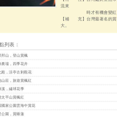
流來
時才有機會變紅
【補 充】台灣最著名的賞
大。
點列表：
那邦山，登山賞楓
峰農場，四季花卉
北殿，涼亭古剎觀花
池山莊，旅遊賞楓紅
林溪，繡球花季
蘭太平山賞楓紅
霧國家公園雲海中賞花
星公園，賞睡蓮