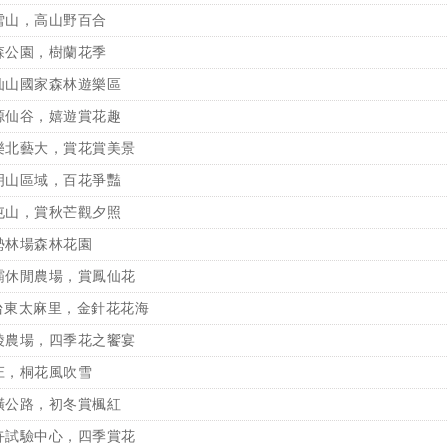
雪山，高山野百合
森公園，樹蘭花季
仙山國家森林遊樂區
源仙谷，嬉遊賞花趣
樂北藝大，賞花賞美景
明山區域，百花爭豔
屯山，賞秋芒觀夕照
勢林場森林花園
霸休閒農場，賞鳳仙花
台東太麻里，金針花花海
陵農場，四季花之饗宴
庄，桐花風吹雪
橫公路，初冬賞楓紅
卉試驗中心，四季賞花