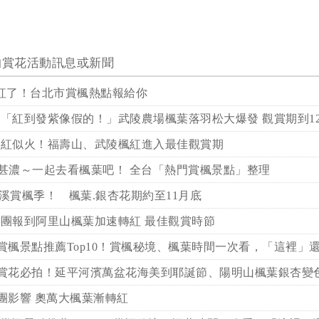
的賞花活動訊息或新聞
紅了！台北市賞楓熱點報給你
「紅到發紫像假的！」武陵農場楓葉落羽松大爆發 觀賞期到1
葉紅似火！福壽山、武陵楓紅進入最佳觀賞期
甚濃～一起去看楓葉吧！ 全台「熱門賞楓景點」整理
溪賞楓季！ 楓葉.銀杏花期約至11月底
團報到阿里山楓葉加速轉紅 最佳觀賞時節
賞楓景點推薦Top10！賞楓秘境、楓葉時間一次看，「這裡」
賞花必拍！延平河濱萬盆花海美到耶誕節、陽明山楓葉銀杏變
團影響 奧萬大楓葉漸轉紅