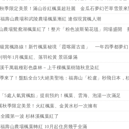
秋季限定美景！滿山谷紅楓葉超壯麗 金瓜石夢幻芒草雪景來
福壽山農場和武陵農場楓葉漸紅 連假現賞楓人潮
山農場鴛鴦湖楓葉紅了！整片「粉色波斯菊花毯」同場盛開 
級賞楓路線！新竹楓葉秘境「霞喀羅古道」 一年四季都夢幻
月到明年1月楓葉紅、落羽松黃 景區爆滿
溪千萬栽種彩色森林－上千棵楓葉樹隨秋意染紅
季來了！盤點全台5大絕美聖地：福壽山「松盧」秒飛日本，
「5處人氣賞楓點」提前預約！楓葉、雲海、泡湯一次滿足
溪秋季限定美景！火紅楓葉、金黃水杉一次擁有
全國第一波 杉林溪楓葉紅了
福壽山農場楓葉轉紅 10月起住房幾乎全滿