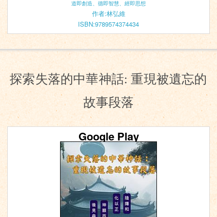
道即創造、德即智慧、經即思想
作者:林弘維
ISBN:9789574374434
探索失落的中華神話: 重現被遺忘的
故事段落
Google Play