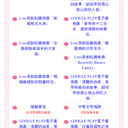
的故事、顓頊帝與愚公
移山與巨人族」
Line原創貼圖推薦「歐
GOOGLE PLAY電子書
喔熊五兄弟」
推薦「黃帝與十二生
肖、透明身體的神農
氏」
Line原創貼圖推薦「企
Line原創貼圖推薦「暖
鵝探險家湯米的大冒
暖獅的日常生活」
險」
Line原創貼圖推薦
「Butterfly Bunny
Family」
Line原創貼圖推薦「糯
GOOGLE PLAY電子書
糯麻糬鼠的萌趣時光」
推薦「漢醫的由來，黃
帝與岐伯的故事、顓頊
帝與愚公移山與巨人
族」
微酸番茄
中華文明瑰寶
提供雲端開店服務
民間故事珍藏
GOOGLE PLAY電子書
GOOGLE PLAY電子書
推薦「漢醫的由來，黃
推薦「伏羲與靈性計算