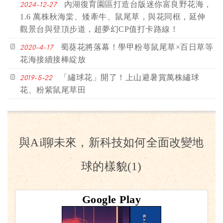
內湖復育園區打造台版迷你富良野花海，
2024-12-27
1.6 萬株秋海棠、矮牽牛、鼠尾草，與花同框，延伸
觀景台與登頂步道，超夢幻CP值打卡路線！
蜀葵花將落幕！學甲粉萼鼠尾草×百日草等
2020-4-17
花海接續接棒綻放
「繡球花」開了！上山避暑賞萬株繡球
2019-5-22
花、粉紫鼠尾草田
與Ai聊未來，新科技如何全面改變地
球的樣貌(1)
Google Play