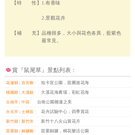
【特 性】1.有香味
2.景觀花卉
【補 充】品種很多，大小與花色各異，藍紫色
最常見。
賞『鼠尾草』景點列表：
知卡宣公園，苗圃遊花海
花蓮縣 | 吉安鄉
大溪花海農場，彩虹花海
桃園縣 | 大溪鎮
台南公園睡蓮之美
台南市 | 中區
花卉試驗中心，四季賞花
台北市 | 士林區
新竹十八尖山賞花月
新竹縣 | 新竹市
苗栗銅鑼，桐花樂活公園
苗栗縣 | 銅鑼鄉