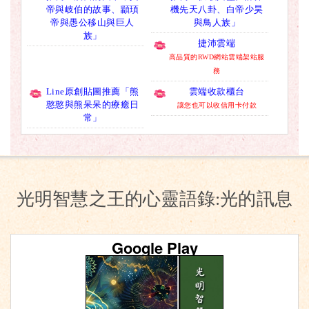
帝與岐伯的故事、顓頊
機先天八卦、白帝少昊
帝與愚公移山與巨人
與鳥人族」
族」
捷沛雲端
高品質的RWD網站雲端架站服
務
Line原創貼圖推薦「熊
雲端收款櫃台
憨憨與熊呆呆的療癒日
讓您也可以收信用卡付款
常」
光明智慧之王的心靈語錄:光的訊息
Google Play