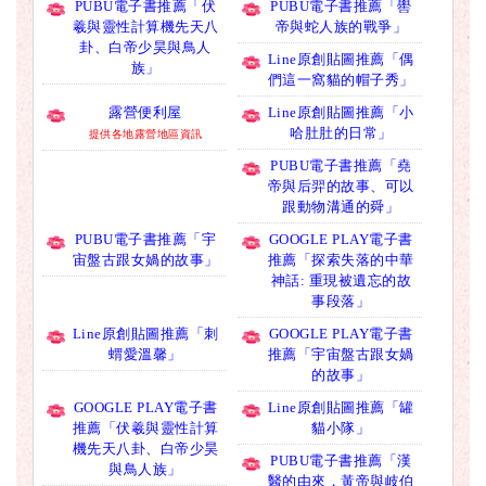
PUBU電子書推薦「伏
PUBU電子書推薦「嚳
羲與靈性計算機先天八
帝與蛇人族的戰爭」
卦、白帝少昊與鳥人
Line原創貼圖推薦「偶
族」
們這一窩貓的帽子秀」
露營便利屋
Line原創貼圖推薦「小
哈肚肚的日常」
提供各地露營地區資訊
PUBU電子書推薦「堯
帝與后羿的故事、可以
跟動物溝通的舜」
PUBU電子書推薦「宇
GOOGLE PLAY電子書
宙盤古跟女媧的故事」
推薦「探索失落的中華
神話: 重現被遺忘的故
事段落」
Line原創貼圖推薦「刺
GOOGLE PLAY電子書
蝟愛溫馨」
推薦「宇宙盤古跟女媧
的故事」
GOOGLE PLAY電子書
Line原創貼圖推薦「罐
推薦「伏羲與靈性計算
貓小隊」
機先天八卦、白帝少昊
PUBU電子書推薦「漢
與鳥人族」
醫的由來，黃帝與岐伯