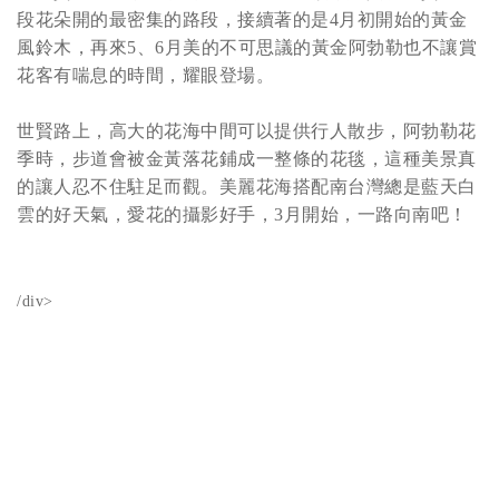
段花朵開的最密集的路段，接續著的是4月初開始的黃金
風鈴木，再來5、6月美的不可思議的黃金阿勃勒也不讓賞
花客有喘息的時間，耀眼登場。
世賢路上，高大的花海中間可以提供行人散步，阿勃勒花
季時，步道會被金黃落花鋪成一整條的花毯，這種美景真
的讓人忍不住駐足而觀。美麗花海搭配南台灣總是藍天白
雲的好天氣，愛花的攝影好手，3月開始，一路向南吧！
/div>