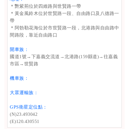
＊艷紫荊位於四維路與世賢路一帶
＊黃金風鈴木位於世賢路一段、自由路口及八德路一
帶
＊阿勃勒花海位於市世賢路一段，北港路與自由路中
間路段，靠近自由路口
開車族：
國道1號→下嘉義交流道→北港路(159縣道)→往嘉義
市區→世賢路
機車族：
大眾運輸族：
GPS衛星定位點：
(N)23.493042
(E)120.430551