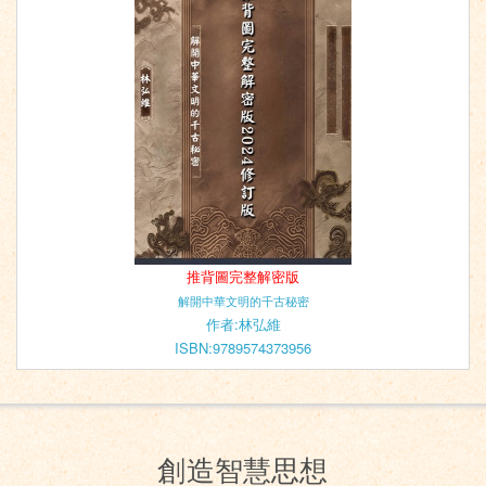
推背圖完整解密版
解開中華文明的千古秘密
作者:林弘維
ISBN:9789574373956
創造智慧思想