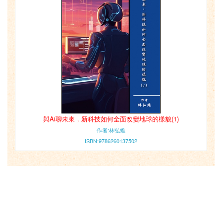
與Ai聊未來，新科技如何全面改變地球的樣貌(1)
作者:林弘維
ISBN:9786260137502