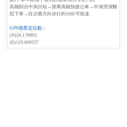
高鐵到台中烏日站→搭乘高鐵快捷公車→中港澄清醫
院下車→往沙鹿方向步行約10分可抵達
GPS衛星定位點：
(N)24.178802
(E)120.600557