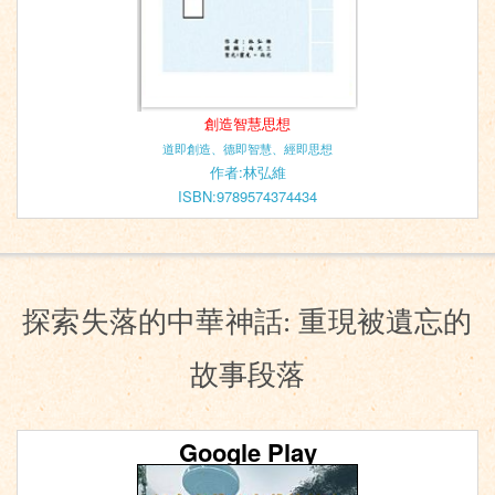
創造智慧思想
道即創造、德即智慧、經即思想
作者:林弘維
ISBN:9789574374434
探索失落的中華神話: 重現被遺忘的
故事段落
Google Play