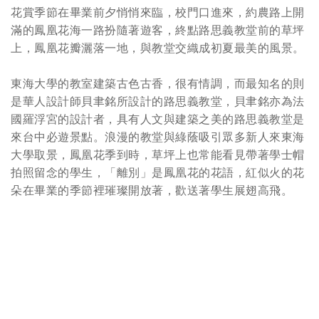
花賞季節在畢業前夕悄悄來臨，校門口進來，約農路上開
滿的鳳凰花海一路扮隨著遊客，終點路思義教堂前的草坪
上，鳳凰花瓣灑落一地，與教堂交織成初夏最美的風景。
東海大學的教室建築古色古香，很有情調，而最知名的則
是華人設計師貝聿銘所設計的路思義教堂，貝聿銘亦為法
國羅浮宮的設計者，具有人文與建築之美的路思義教堂是
來台中必遊景點。浪漫的教堂與綠蔭吸引眾多新人來東海
大學取景，鳳凰花季到時，草坪上也常能看見帶著學士帽
拍照留念的學生，「離別」是鳳凰花的花語，紅似火的花
朵在畢業的季節裡璀璨開放著，歡送著學生展翅高飛。