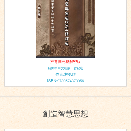
推背圖完整解密版
解開中華文明的千古秘密
作者:林弘維
ISBN:9789574373956
創造智慧思想